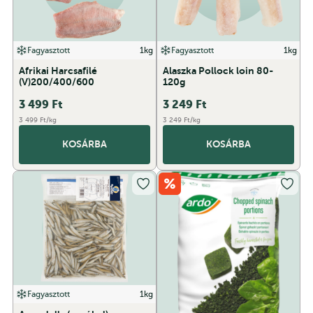
Fagyasztott
1kg
Fagyasztott
1kg
Afrikai Harcsafilé
Alaszka Pollock loin 80-
(V)200/400/600
120g
3 499
Ft
3 249
Ft
3 499 Ft/kg
3 249 Ft/kg
KOSÁRBA
KOSÁRBA
Fagyasztott
1kg