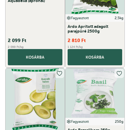
Aquadella (apróhal)
Fagyasztott
2,5kg
Ardo Aprított adagolt
parajpüré 2500g
2 099
Ft
2 810
Ft
2 099 Ft/kg
1 124 Ft/kg
KOSÁRBA
KOSÁRBA
Fagyasztott
250g