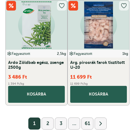
Fagyasztott
2,5kg
Fagyasztott
1kg
Ardo Zöldbab egész, zsenge
Arg. pirosrák farok tisztított
2500g
U-20
3 486
Ft
11 699
Ft
1 394 Ft/kg
11 699 Ft/kg
KOSÁRBA
KOSÁRBA
1
2
3
…
61