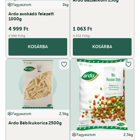
Ardo Bazsalikom 250g
Fagyasztott
1kg
Ardo avokádó felezett
1000g
4 999
Ft
1 063
Ft
4 999 Ft/kg
4 252 Ft/kg
KOSÁRBA
KOSÁRBA
Fagyasztott
2,5kg
Ardo Bébikukorica 2500g
Fagyasztott
2,5kg