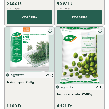
5 122
Ft
4 997
Ft
2 049 Ft/kg
1 999 Ft/kg
KOSÁRBA
KOSÁRBA
Fagyasztott
250g
Ardo Kapor 250g
Fagyasztott
2,5kg
Ardo Kelbimbó 2500g
1 100
Ft
4 121
Ft