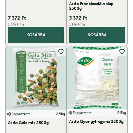
Ardo Franciasaláta alap
2500g
7 372
Ft
3 372
Ft
2 949 Ft/kg
1 349 Ft/kg
KOSÁRBA
KOSÁRBA
Fagyasztott
2,5kg
Fagyasztott
2,5kg
Ardo Gyöngyhagyma 2500g
Ardo Gála mix 2500g