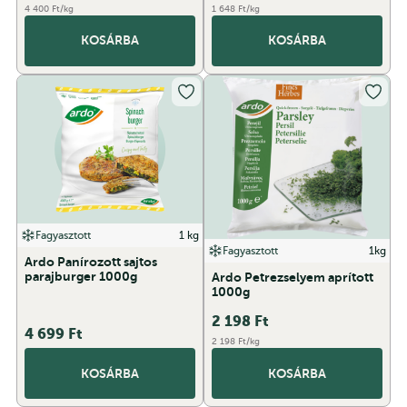
4 400 Ft/kg
1 648 Ft/kg
KOSÁRBA
KOSÁRBA
Fagyasztott
1 kg
Fagyasztott
1kg
Ardo Panírozott sajtos
parajburger 1000g
Ardo Petrezselyem aprított
1000g
2 198
Ft
4 699
Ft
2 198 Ft/kg
KOSÁRBA
KOSÁRBA