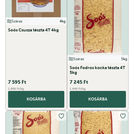
Száraz
4kg
Soós Csusza tészta 4T 4kg
Száraz
5kg
Soós Fodros kocka tészta 4T
5kg
7 595
Ft
7 245
Ft
1 899 Ft/kg
1 449 Ft/kg
KOSÁRBA
KOSÁRBA