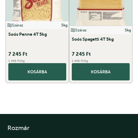
Száraz
5kg
Száraz
5kg
Soós Penne 4T 5kg
Soós Spagetti 4T 5kg
7 245
Ft
7 245
Ft
1 449 Ft/kg
1 449 Ft/kg
KOSÁRBA
KOSÁRBA
Rozmár