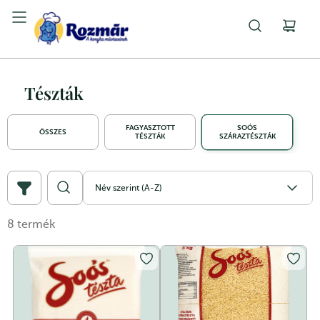
Tészták
FAGYASZTOTT
SOÓS
ÖSSZES
TÉSZTÁK
SZÁRAZTÉSZTÁK
Név szerint (A-Z)
8
termék