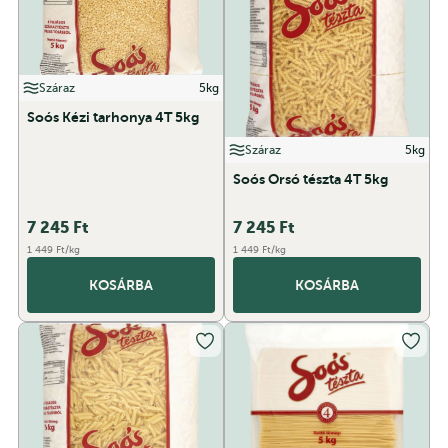
Száraz
5kg
Soós Kézi tarhonya 4T 5kg
Száraz
5kg
Soós Orsó tészta 4T 5kg
7 245
Ft
7 245
Ft
1 449 Ft/kg
1 449 Ft/kg
KOSÁRBA
KOSÁRBA