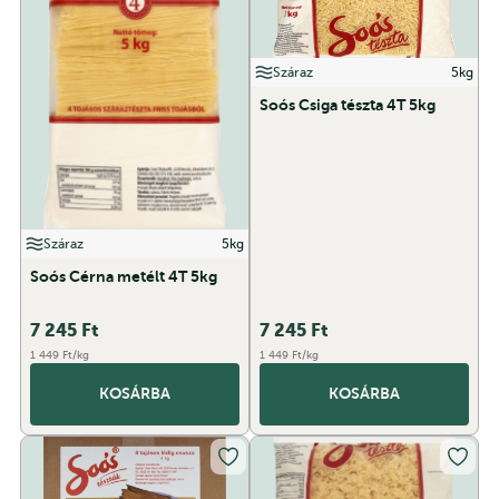
Száraz
5kg
Soós Csiga tészta 4T 5kg
Száraz
5kg
Soós Cérna metélt 4T 5kg
7 245
Ft
7 245
Ft
1 449 Ft/kg
1 449 Ft/kg
KOSÁRBA
KOSÁRBA