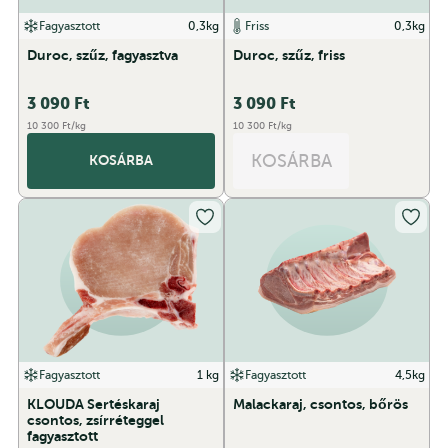
Fagyasztott
0,3kg
Friss
0,3kg
Duroc, szűz, fagyasztva
Duroc, szűz, friss
3 090
Ft
3 090
Ft
10 300 Ft/kg
10 300 Ft/kg
KOSÁRBA
KOSÁRBA
Fagyasztott
1 kg
Fagyasztott
4,5kg
KLOUDA Sertéskaraj
Malackaraj, csontos, bőrös
csontos, zsírréteggel
fagyasztott