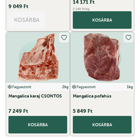
14 171
Ft
9 049
Ft
3 149 Ft/kg
KOSÁRBA
KOSÁRBA
Fagyasztott
2kg
Fagyasztott
1kg
Mangalica karaj CSONTOS
Mangalica pofahús
7 249
Ft
5 849
Ft
KOSÁRBA
KOSÁRBA