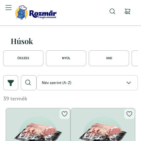
Húsok
ÖSSZES
NYÚL
VAD
Név szerint (A-Z)
39
termék