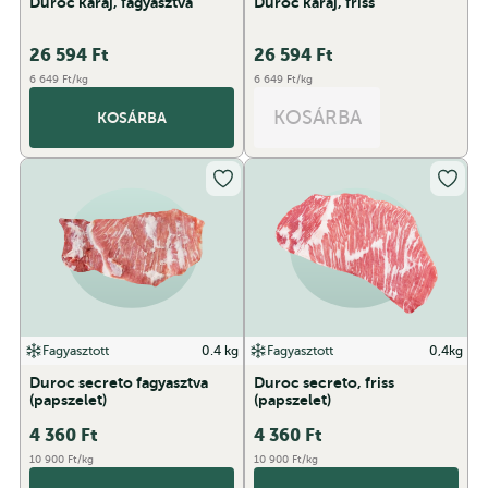
Duroc karaj, fagyasztva
Duroc karaj, friss
26 594
Ft
26 594
Ft
6 649 Ft/kg
6 649 Ft/kg
KOSÁRBA
KOSÁRBA
Fagyasztott
0.4 kg
Fagyasztott
0,4kg
Duroc secreto fagyasztva
Duroc secreto, friss
(papszelet)
(papszelet)
4 360
Ft
4 360
Ft
10 900 Ft/kg
10 900 Ft/kg