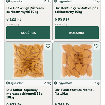
Fagyasztott
2,5kg
Fagyasztott
2,5kg
Dixi Hot Wings (fűszeres
Dixi Kentucky rántott csípős
csirkeszárnyak) 10kg
csirkeszárny 10kg
8 122
Ft
6 998
Ft
3 249 Ft/kg
2 799 Ft/kg
KOSÁRBA
KOSÁRBA
Fagyasztott
2,5kg
Fagyasztott
2,5kg
Dixi Kukoricapehely
Dixi Panírozott csirkemell
morzsás csirkemell 38g
filé 10kg
10kg
9 872
Ft
8 748
Ft