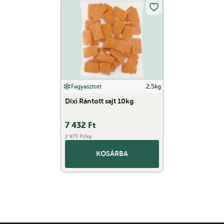
Fagyasztott
2,5kg
Dixi Rántott sajt 10kg
7 432
Ft
2 973 Ft/kg
KOSÁRBA