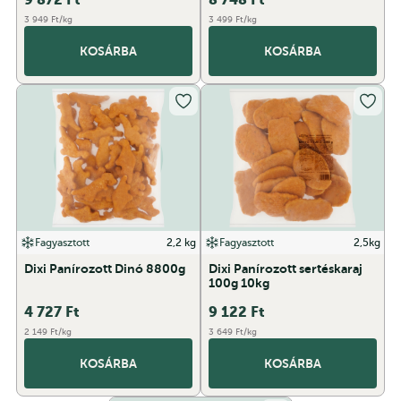
3 949 Ft/kg
3 499 Ft/kg
KOSÁRBA
KOSÁRBA
Fagyasztott
2,2 kg
Fagyasztott
2,5kg
Dixi Panírozott Dinó 8800g
Dixi Panírozott sertéskaraj
100g 10kg
4 727
Ft
9 122
Ft
2 149 Ft/kg
3 649 Ft/kg
KOSÁRBA
KOSÁRBA