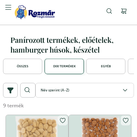
Panírozott termékek, előételek,
hamburger húsok, készétel
ÖSSZES
DIXI TERMÉKEK
EGYÉB
Név szerint (A-Z)
9
termék