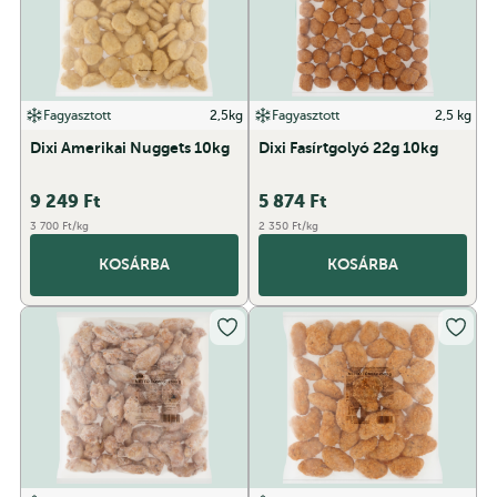
Fagyasztott
2,5kg
Fagyasztott
2,5 kg
Dixi Amerikai Nuggets 10kg
Dixi Fasírtgolyó 22g 10kg
9 249
Ft
5 874
Ft
3 700 Ft/kg
2 350 Ft/kg
KOSÁRBA
KOSÁRBA