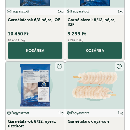
Fagyasztott
1kg
Fagyasztott
1kg
Garnélafarok 6/8 héjas, IQF
Garnélafarok 8/12, héjas,
IQF
10 450
Ft
9 299
Ft
10 450 Ft/kg
9 299 Ft/kg
KOSÁRBA
KOSÁRBA
Fagyasztott
1kg
Fagyasztott
1kg
Garnélafarok 8/12, nyers,
Garnélafarok nyárson
tisztított