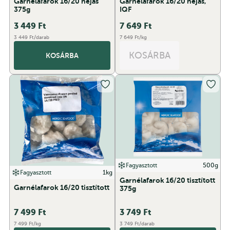
Garnélafarok 16/20 héjas
Garnélafarok 16/20 héjas,
375g
IQF
3 449
Ft
7 649
Ft
3 449 Ft/darab
7 649 Ft/kg
KOSÁRBA
KOSÁRBA
Fagyasztott
500g
Fagyasztott
1kg
Garnélafarok 16/20 tisztított
Garnélafarok 16/20 tisztított
375g
7 499
Ft
3 749
Ft
7 499 Ft/kg
3 749 Ft/darab