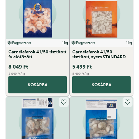
Fagyasztott
1kg
Fagyasztott
1kg
Garnélafarok 41/50 tisztított
Garnélafarok 41/50
fv.előfőzött
tisztított,nyers STANDARD
8 049
Ft
5 499
Ft
8 049 Ft/kg
5 499 Ft/kg
KOSÁRBA
KOSÁRBA