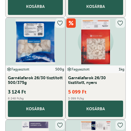
KOSÁRBA
KOSÁRBA
Fagyasztott
500g
Fagyasztott
1kg
Garnélafarok 26/30 tisztított
Garnélafarok 26/30
500/375g
tisztított, nyers
3 124
Ft
5 099
Ft
6 248 Ft/kg
5 099 Ft/kg
KOSÁRBA
KOSÁRBA