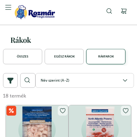
Rákok
ÖSSZES
EGÉSZ RÁKOK
RÁKFAROK
Név szerint (A-Z)
18
termék