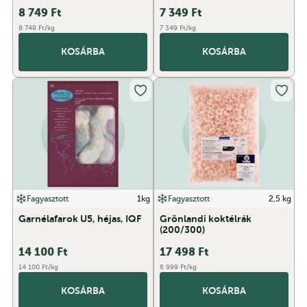
8 749
Ft
7 349
Ft
8 749 Ft/kg
7 349 Ft/kg
KOSÁRBA
KOSÁRBA
Fagyasztott
1kg
Fagyasztott
2,5 kg
Garnélafarok U5, héjas, IQF
Grönlandi koktélrák
(200/300)
14 100
Ft
17 498
Ft
14 100 Ft/kg
6 999 Ft/kg
KOSÁRBA
KOSÁRBA