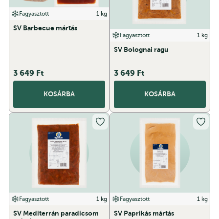
Fagyasztott
1 kg
SV Barbecue mártás
Fagyasztott
1 kg
SV Bolognai ragu
3 649
Ft
3 649
Ft
KOSÁRBA
KOSÁRBA
Fagyasztott
1 kg
Fagyasztott
1 kg
SV Mediterrán paradicsom
SV Paprikás mártás