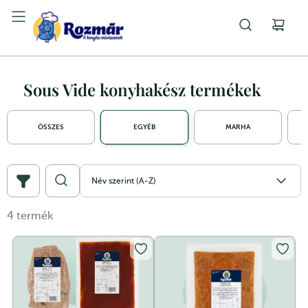
Sous Vide konyhakész termékek
ÖSSZES
EGYÉB
MARHA
Név szerint (A-Z)
4
termék