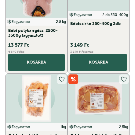
Fagyasztott
2 db 350-400g
Fagyasztott
2,8 kg
Bébicsirke 350-400g 2db
Bébi pulyka egész, 2500-
3500g fagyasztott
13 577
Ft
3 149
Ft
4 849 Ft/kg
3 149 Ft/csomag
KOSÁRBA
KOSÁRBA
Fagyasztott
1kg
Fagyasztott
2,5kg