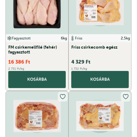
Fagyasztott
6kg
Friss
2,5kg
FM csirkemellfilé (fehér)
Friss csirkecomb egész
fagyasztott
16 386
Ft
4 329
Ft
2 731 Ft/kg
1 732 Ft/kg
KOSÁRBA
KOSÁRBA