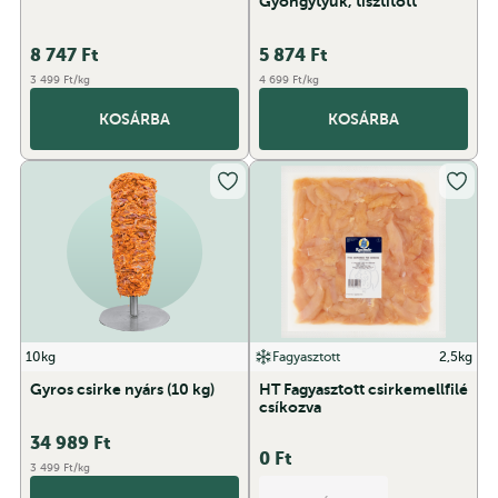
Gyöngytyúk, tisztított
8 747
Ft
5 874
Ft
3 499 Ft/kg
4 699 Ft/kg
KOSÁRBA
KOSÁRBA
10kg
Fagyasztott
2,5kg
Gyros csirke nyárs (10 kg)
HT Fagyasztott csirkemellfilé
csíkozva
34 989
Ft
0
Ft
3 499 Ft/kg