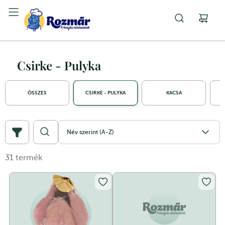
Csirke - Pulyka
ÖSSZES
CSIRKE - PULYKA
KACSA
Név szerint (A-Z)
31
termék