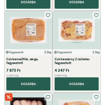
KOSÁRBA
KOSÁRBA
Fagyasztott
2,5kg
Fagyasztott
2,5kg
Csirkemellfilé, sárga,
Csirkeszárny 2 izületes
fagyasztott
fagyasztott
7 873
Ft
4 247
Ft
3 149 Ft/kg
1 699 Ft/kg
KOSÁRBA
KOSÁRBA