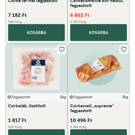
Csirke far-hát fagyasztott
Csirkecombfilé bőr nélkül,
fagyasztott
7 182
Ft
6 862
Ft
599 Ft/kg
2 745 Ft/kg
KOSÁRBA
KOSÁRBA
Fagyasztott
2kg
Fagyasztott
3kg
Csirkeláb, tisztított
Csirkemell „supreme”
fagyasztott
1 817
Ft
10 496
Ft
909 Ft/kg
3 499 Ft/kg