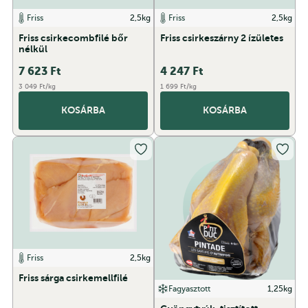
Friss
2,5kg
Friss
2,5kg
Friss csirkecombfilé bőr
Friss csirkeszárny 2 ízületes
nélkül
7 623
Ft
4 247
Ft
3 049 Ft/kg
1 699 Ft/kg
KOSÁRBA
KOSÁRBA
Friss
2,5kg
Friss sárga csirkemellfilé
Fagyasztott
1,25kg