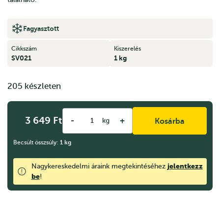
Fagyasztott
Cikkszám
Kiszerelés
SV021
1 kg
205 készleten
3 649
Ft
-
+
kg
Kosárba
Becsült összsúly:
1
kg
jelentkezz
Nagykereskedelmi áraink megtekintéséhez
be
!