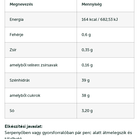
Megnevezés
Mennyiség
Energia
164 kcal / 682,53 kJ
Fehérje
0,6 g
Zsír
0,35 g
amelyből telített zsírsavak
0,16 g
Szénhidrát
39 g
amelyből cukrok
38 g
Só
3,20 g
Elkészítési javaslat:
Serpenyőben vagy gyorsforralóban pár perc alatt átmelegszik és
tálalható.