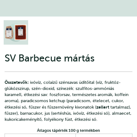
SV Barbecue mártás
Összetevők:
ivóvíz, colaízű szénsavas üdítőital (víz, fruktóz-
glükózszirup, szén-dioxid, színezék: szulfitos-ammóniás
karamell, étkezési sav: foszforsav, természetes aromák, koffein
aroma), paradicsomos ketchup (paradicsom, ételecet, cukor,
zellert
étkezési só, fűszer és fűszernövény kivonatok (
tartalmaz),
fűszer), barnacukor, jus (sertéshús, ivóvíz, étkezési só), almaecet,
kukoricakeményítő, folyékony füst, étkezési só.
Átlagos tápérték 100 g termékben