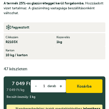
A termék 25%-os glazúrréteggel kerül forgalomba.
Hozzáadott
vizet tartalmaz. A glazúrréteg vastagsága beszállításonként
változhat.
Fagyasztott
Cikkszám
Kiszerelés
R2103X
1kg
Karton
10 kg / karton
47 készleten
7 049
Ft
-
+
darab
Kosárba
7 049 Ft/kg
Becsült összsúly:
1
kg
jelentkezz
Nagykereskedelmi áraink megtekintéséhez