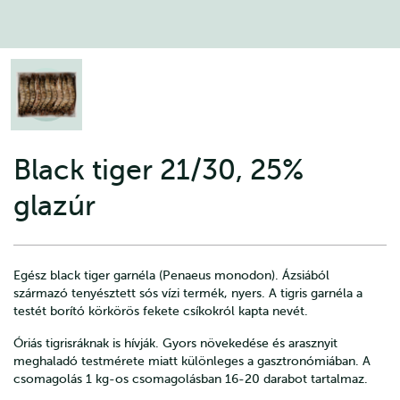
Black tiger 21/30, 25%
glazúr
Egész black tiger garnéla (Penaeus monodon). Ázsiából
származó tenyésztett sós vízi termék, nyers. A tigris garnéla a
testét borító körkörös fekete csíkokról kapta nevét.
Óriás tigrisráknak is hívják. Gyors növekedése és arasznyit
meghaladó testmérete miatt különleges a gasztronómiában. A
csomagolás 1 kg-os csomagolásban 16-20 darabot tartalmaz.