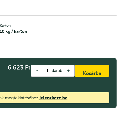
Karton
10 kg / karton
6 623
Ft
-
+
darab
Kosárba
jelentkezz be
ink megtekintéséhez
!