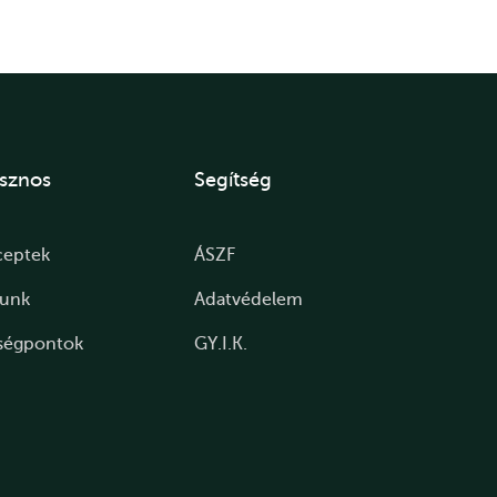
sznos
Segítség
ceptek
ÁSZF
lunk
Adatvédelem
ségpontok
GY.I.K.