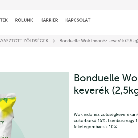
TEK
RÓLUNK
KARRIER
KAPCSOLAT
GYASZTOTT ZÖLDSÉGEK
Bonduelle Wok Indonéz keverék (2,5kg
Bonduelle Wo
keverék (2,5k
Wok indonéz zöldségkeverékünk 
cukorborsó 15%, bambuszrügy 12
feketegombacsík 10%.