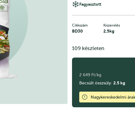
Fagyasztott
Cikkszám
Kiszerelés
BD30
2,5kg
109 készleten
2 649 Ft/kg
2.5
kg
Becsült összsúly:
Nagykereskedelmi ára