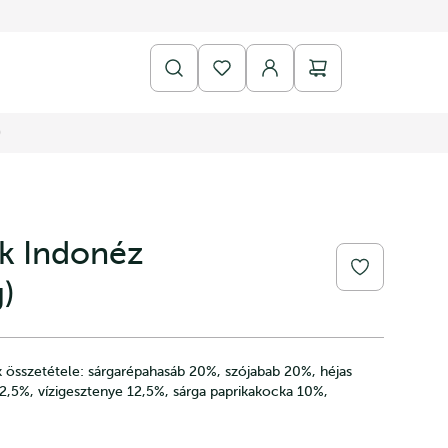
)
k Indonéz
g)
összetétele: sárgarépahasáb 20%, szójabab 20%, héjas
,5%, vízigesztenye 12,5%, sárga paprikakocka 10%,