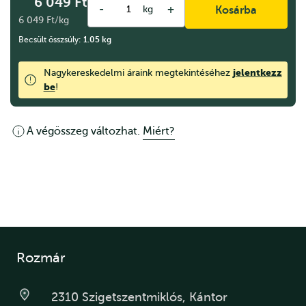
6 049
Ft
-
+
kg
Kosárba
6 049 Ft/kg
Becsült összsúly:
1.05
kg
jelentkezz
Nagykereskedelmi áraink megtekintéséhez
be
!
A végösszeg változhat.
Miért?
Rozmár
2310 Szigetszentmiklós, Kántor