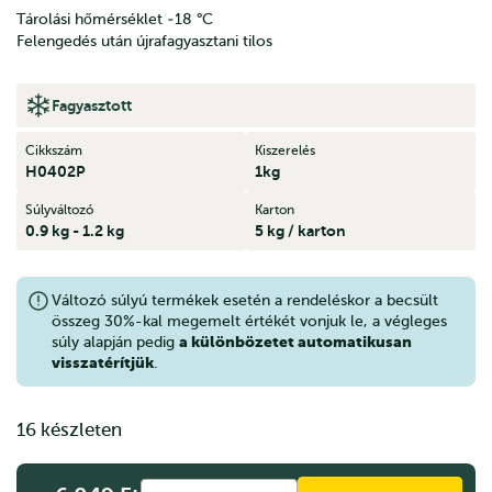
Tárolási hőmérséklet ‐18 °C
Felengedés után újrafagyasztani tilos
Fagyasztott
Cikkszám
Kiszerelés
H0402P
1kg
Súlyváltozó
Karton
0.9 kg - 1.2 kg
5 kg / karton
Változó súlyú termékek esetén a rendeléskor a becsült
összeg 30%-kal megemelt értékét vonjuk le, a végleges
a különbözetet automatikusan
súly alapján pedig
visszatérítjük
.
16 készleten