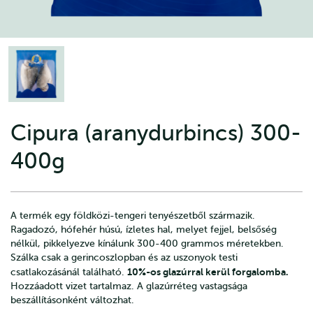
Cipura (aranydurbincs) 300-
400g
A termék egy földközi-tengeri tenyészetből származik.
Ragadozó, hófehér húsú, ízletes hal, melyet fejjel, belsőség
nélkül, pikkelyezve kínálunk 300-400 grammos méretekben.
Szálka csak a gerincoszlopban és az uszonyok testi
10%-os glazúrral kerül forgalomba.
csatlakozásánál található.
Hozzáadott vizet tartalmaz. A glazúrréteg vastagsága
beszállításonként változhat.