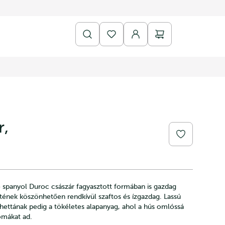
r,
 spanyol Duroc császár fagyasztott formában is gazdag
etének köszönhetően rendkívül szaftos és ízgazdag. Lassú
rchettának pedig a tökéletes alapanyag, ahol a hús omlóssá
romákat ad.