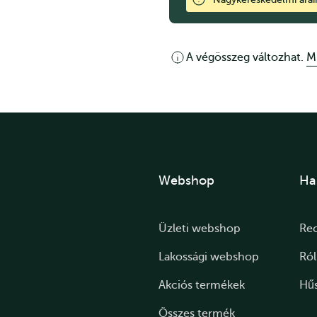
A végösszeg változhat.
M
Webshop
Ha
Üzleti webshop
Re
Lakossági webshop
Ró
Akciós termékek
Hű
Összes termék