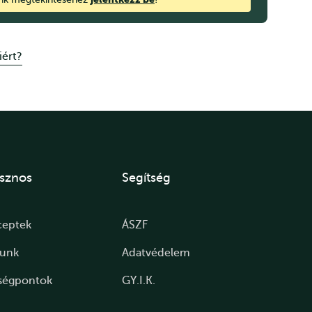
iért?
sznos
Segítség
ceptek
ÁSZF
lunk
Adatvédelem
ségpontok
GY.I.K.