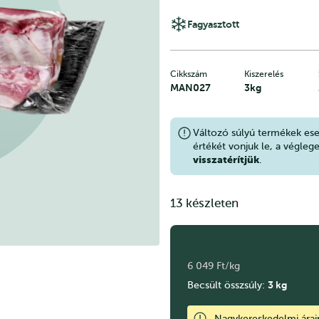
Fagyasztott
Cikkszám
Kiszerelés
MAN027
3kg
Változó súlyú termékek es
értékét vonjuk le, a végleg
visszatérítjük
.
13 készleten
6 049 Ft/kg
3
kg
Becsült összsúly:
Nagykereskedelmi ára