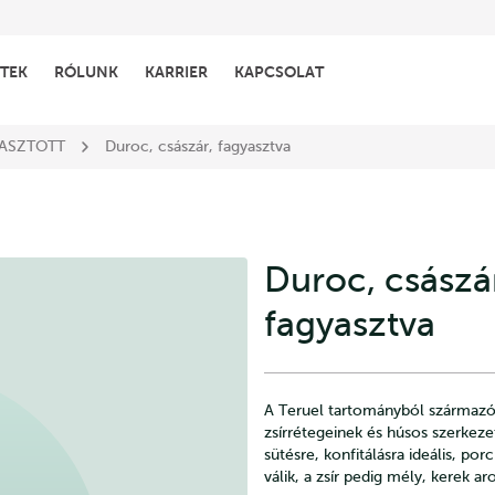
TEK
RÓLUNK
KARRIER
KAPCSOLAT
ASZTOTT
Duroc, császár, fagyasztva
Duroc, császá
fagyasztva
A Teruel tartományból származó
zsírrétegeinek és húsos szerkez
sütésre, konfitálásra ideális, po
válik, a zsír pedig mély, kerek a