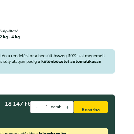
Súlyváltozó
2 kg - 4 kg
etén a rendeléskor a becsült összeg 30%-kal megemelt
a különbözetet automatikusan
es súly alapján pedig
18 147
Ft
-
+
darab
Kosárba
jelentkezz be
ink megtekintéséhez
!