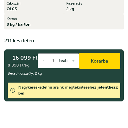
Cikkszám
Kiszerelés
OL03
2 kg
Karton
8 kg / karton
211 készleten
16 099
Ft
-
+
darab
Kosárba
8 050 Ft/kg
Becsült összsúly:
2
kg
jelentkezz
Nagykereskedelmi áraink megtekintéséhez
be
!