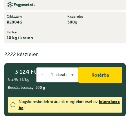
Fagyasztott
Cikkszám
Kiszerelés
R2004G
500g
Karton
10 kg / karton
2222 készleten
3 124
Ft
-
+
darab
Kosárba
6 248 Ft/kg
Becsült összsúly:
500
g
jelentkezz
Nagykereskedelmi áraink megtekintéséhez
be
!