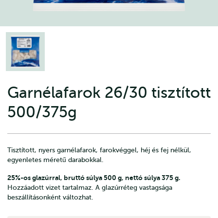
Garnélafarok 26/30 tisztított
500/375g
Tisztított, nyers garnélafarok, farokvéggel, héj és fej nélkül,
egyenletes méretű darabokkal.
25%-os glazúrral, bruttó súlya 500 g, nettó súlya 375 g.
Hozzáadott vizet tartalmaz. A glazúrréteg vastagsága
beszállításonként változhat.