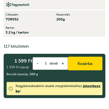
Fagyasztott
Cikkszám
Kiszerelés
TOR052
200g
Karton
3.2 kg / karton
117 készleten
1 599
Ft
-
+
darab
Kosárba
1 599 Ft/darab
Becsült összsúly:
200
g
jelentkezz
Nagykereskedelmi áraink megtekintéséhez
be
!