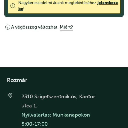
jelentkezz
Nagykereskedelmi áraink megtekintéséhez
be
!
A végösszeg változhat.
Miért?
Rozmár
2310 Szigetszentmiklós, Kántor
utca 1.
Nyitvatartás: Munkanapokon
8:00-17:00