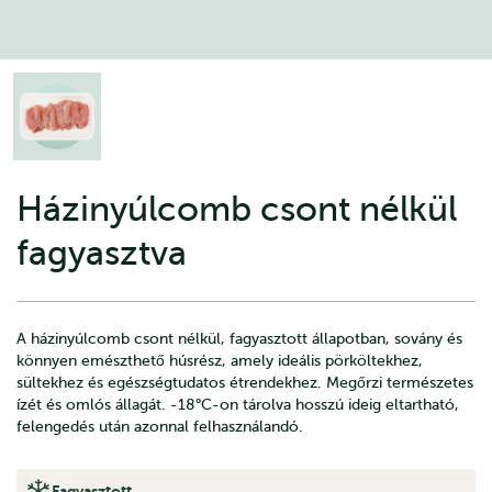
Házinyúlcomb csont nélkül
fagyasztva
A házinyúlcomb csont nélkül, fagyasztott állapotban, sovány és
könnyen emészthető húsrész, amely ideális pörköltekhez,
sültekhez és egészségtudatos étrendekhez. Megőrzi természetes
ízét és omlós állagát. -18°C-on tárolva hosszú ideig eltartható,
felengedés után azonnal felhasználandó.
Fagyasztott