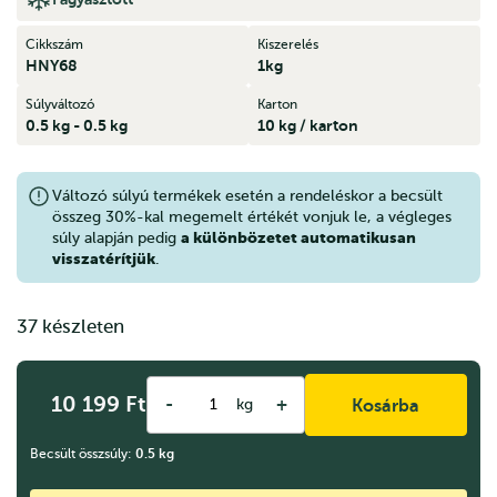
Cikkszám
Kiszerelés
HNY68
1kg
Súlyváltozó
Karton
0.5 kg - 0.5 kg
10 kg / karton
Változó súlyú termékek esetén a rendeléskor a becsült
összeg 30%-kal megemelt értékét vonjuk le, a végleges
a különbözetet automatikusan
súly alapján pedig
visszatérítjük
.
37 készleten
10 199
Ft
-
+
kg
Kosárba
Becsült összsúly:
0.5
kg