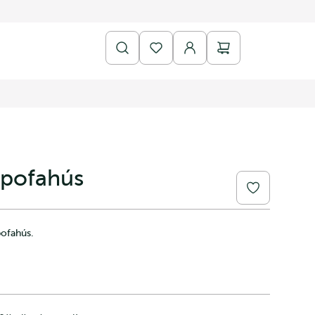
 pofahús
pofahús.