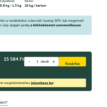
Súlyváltozó
Karton
0.9 kg - 1.3 kg
10 kg / karton
etén a rendeléskor a becsült összeg 30%-kal megemelt
a különbözetet automatikusan
es súly alapján pedig
15 584
Ft
-
+
darab
Kosárba
jelentkezz be
ink megtekintéséhez
!
iért?