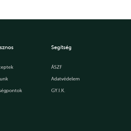
sznos
Segítség
ceptek
ÁSZF
lunk
Adatvédelem
ségpontok
GY.I.K.