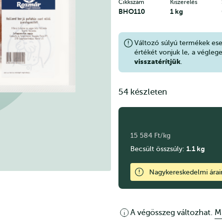
Cikkszám
Kiszerelés
BHO110
1 kg
Változó súlyú termékek es
értékét vonjuk le, a végleg
visszatérítjük
.
54 készleten
15 584 Ft/kg
1.1
kg
Becsült összsúly:
Nagykereskedelmi ára
A végösszeg változhat.
M