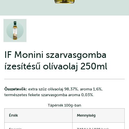
IF Monini szarvasgomba
ízesítésű olívaolaj 250ml
Összetevők:
extra szűz olívaolaj 98,37%, aroma 1,6%,
természetes fekete szarvasgomba aroma 0,03%.
Tápérték 100g-ban
Érték
Mennyiség