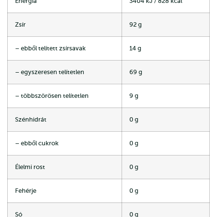
Energia
3404 kJ / 828 kcal
Zsír
92 g
– ebből telített zsírsavak
14 g
– egyszeresen telítetlen
69 g
– többszörösen telítetlen
9 g
Szénhidrát
0 g
– ebből cukrok
0 g
Élelmi rost
0 g
Fehérje
0 g
Só
0 g