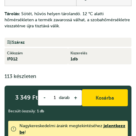
Tárolás:
Sötét, hűvös helyen tárolandó. 12 °C alatti
hőmérsékleten a termék zavarossá válhat, a szobahőmérsékletre
visszatérve újra tisztává válik.
Száraz
Cikkszám
Kiszerelés
IF012
1db
113 készleten
3 349
Ft
-
+
darab
Kosárba
Becsült összsúly:
1
db
jelentkezz
Nagykereskedelmi áraink megtekintéséhez
be
!