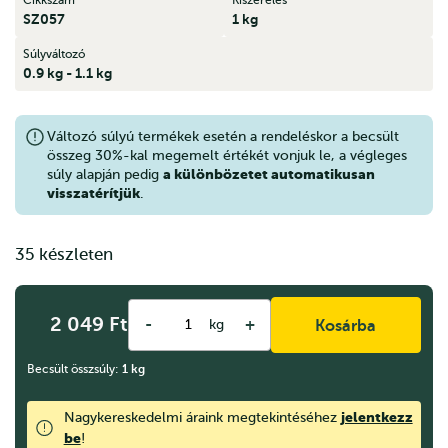
SZ057
1 kg
Súlyváltozó
0.9 kg - 1.1 kg
Változó súlyú termékek esetén a rendeléskor a becsült
összeg 30%-kal megemelt értékét vonjuk le, a végleges
a különbözetet automatikusan
súly alapján pedig
visszatérítjük
.
35 készleten
2 049
Ft
-
+
kg
Kosárba
Becsült összsúly:
1
kg
jelentkezz
Nagykereskedelmi áraink megtekintéséhez
be
!