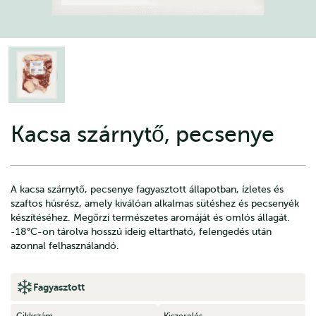
Kacsa szárnytő, pecsenye
A kacsa szárnytő, pecsenye fagyasztott állapotban, ízletes és
szaftos húsrész, amely kiválóan alkalmas sütéshez és pecsenyék
készítéséhez. Megőrzi természetes aromáját és omlós állagát.
-18°C-on tárolva hosszú ideig eltartható, felengedés után
azonnal felhasználandó.
Fagyasztott
Cikkszám
Kiszerelés