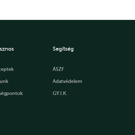
sznos
Segítség
ceptek
ÁSZF
lunk
Adatvédelem
ségpontok
GY.I.K.