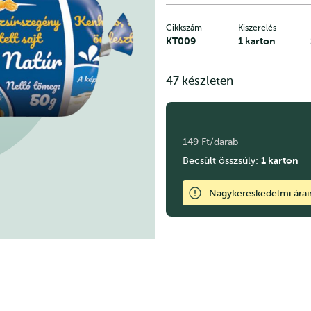
Cikkszám
Kiszerelés
KT009
1 karton
47 készleten
149 Ft/darab
1
karton
Becsült összsúly:
Nagykereskedelmi ára