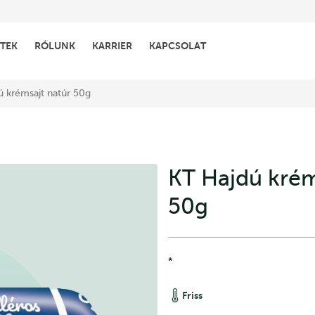
TEK
RÓLUNK
KARRIER
KAPCSOLAT
ú krémsajt natúr 50g
KT Hajdú krém
50g
*
Friss