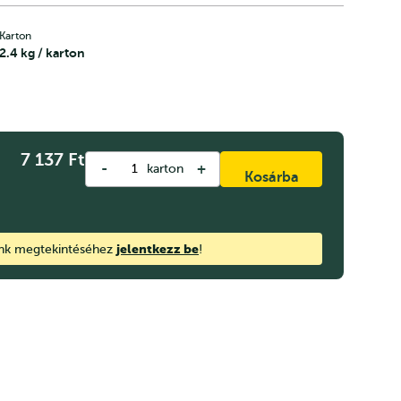
Karton
2.4 kg / karton
7 137
Ft
-
+
karton
Kosárba
jelentkezz be
ink megtekintéséhez
!