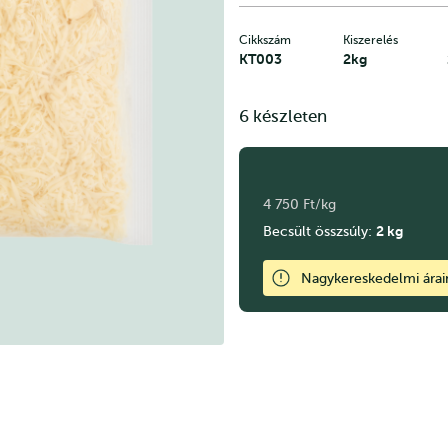
Cikkszám
Kiszerelés
KT003
2kg
6 készleten
4 750 Ft/kg
2
kg
Becsült összsúly:
Nagykereskedelmi ára