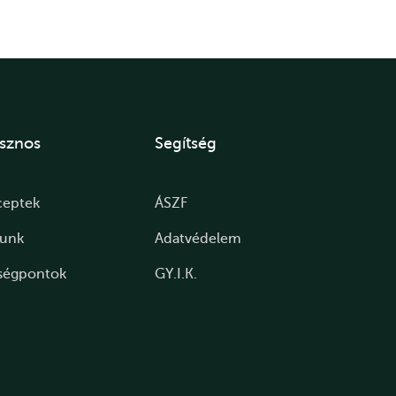
sznos
Segítség
ceptek
ÁSZF
lunk
Adatvédelem
ségpontok
GY.I.K.