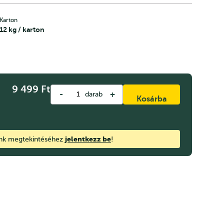
Karton
12 kg / karton
9 499
Ft
-
+
darab
Kosárba
jelentkezz be
ink megtekintéséhez
!