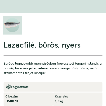
Lazacfilé, bőrös, nyers
Európa legnagyobb mennyiségben fogyasztott tengeri halának, a
norvég lazacnak jellegzetesen narancssárga húsú, bőrös, natúr,
szálkamentes filéjét kínáljuk.
Fagyasztott
Cikkszám
Kiszerelés
H5007X
1,5kg