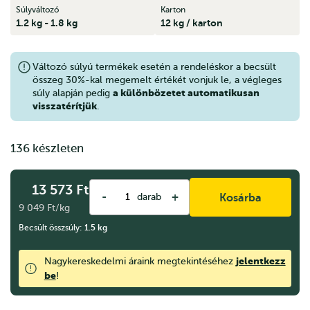
Súlyváltozó
Karton
1.2 kg - 1.8 kg
12 kg / karton
Változó súlyú termékek esetén a rendeléskor a becsült
összeg 30%-kal megemelt értékét vonjuk le, a végleges
a különbözetet automatikusan
súly alapján pedig
visszatérítjük
.
136 készleten
13 573
Ft
-
+
darab
Kosárba
9 049 Ft/kg
Becsült összsúly:
1.5
kg
jelentkezz
Nagykereskedelmi áraink megtekintéséhez
be
!