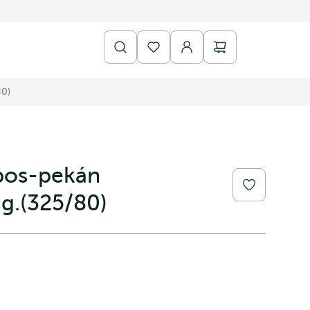
80)
upos-pekán
0g.(325/80)