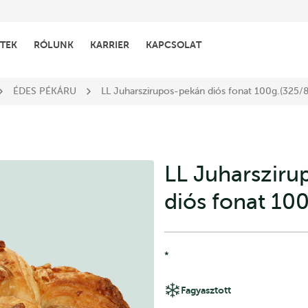
TEK
RÓLUNK
KARRIER
KAPCSOLAT
ÉDES PÉKÁRU
LL Juharszirupos-pekán diós fonat 100g.(325/
LL Juharszir
diós fonat 10
*
Fagyasztott