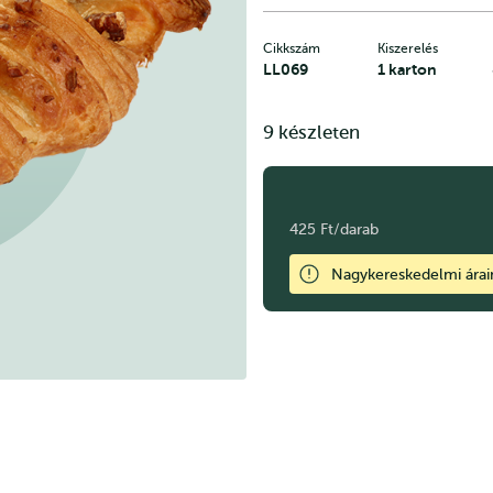
Cikkszám
Kiszerelés
LL069
1 karton
9 készleten
425 Ft/darab
Nagykereskedelmi ára