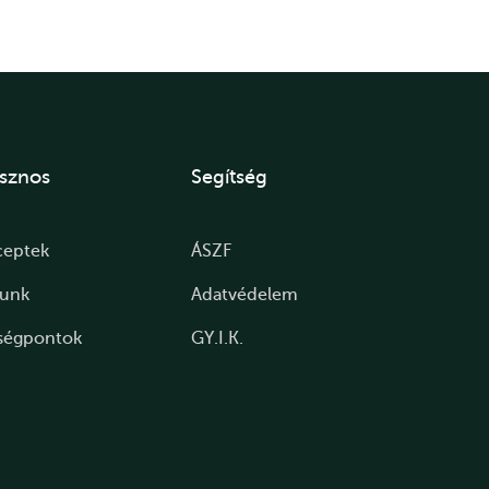
sznos
Segítség
ceptek
ÁSZF
lunk
Adatvédelem
ségpontok
GY.I.K.