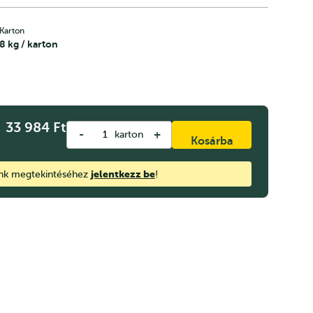
Karton
8 kg / karton
33 984
Ft
-
+
karton
Kosárba
jelentkezz be
ink megtekintéséhez
!