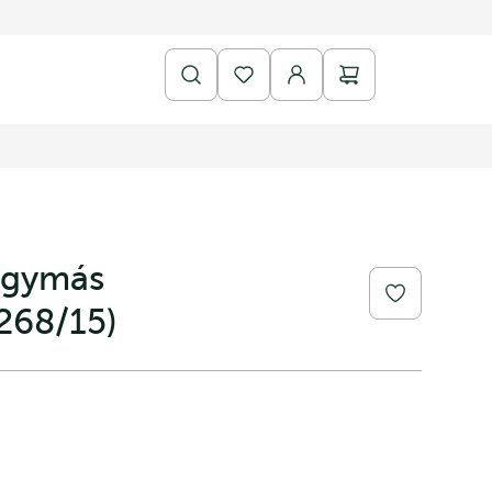
hagymás
268/15)