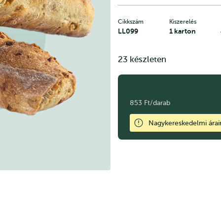
Cikkszám
Kiszerelés
LL099
1 karton
23 készleten
853 Ft/darab
Nagykereskedelmi ára