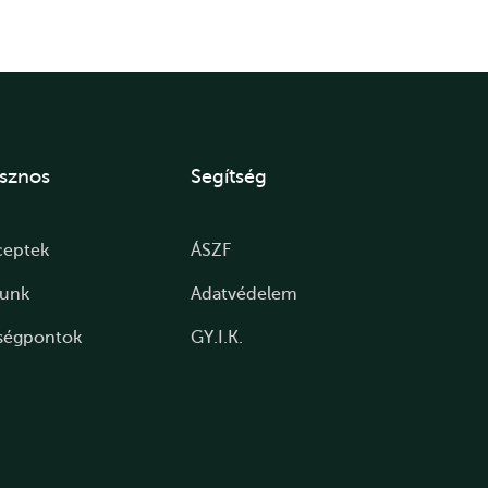
sznos
Segítség
ceptek
ÁSZF
lunk
Adatvédelem
ségpontok
GY.I.K.