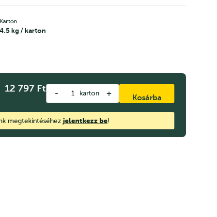
Karton
4.5 kg / karton
12 797
Ft
-
+
karton
Kosárba
jelentkezz be
ink megtekintéséhez
!