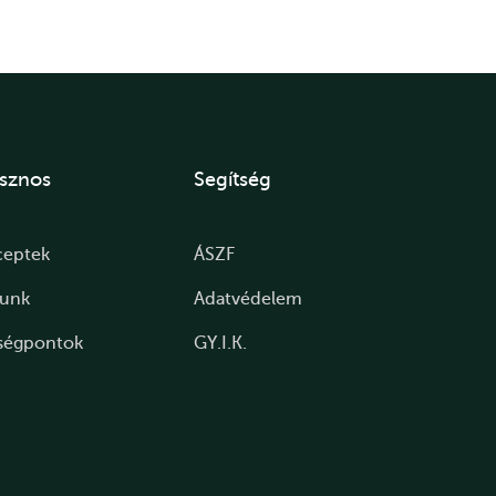
sznos
Segítség
ceptek
ÁSZF
lunk
Adatvédelem
ségpontok
GY.I.K.