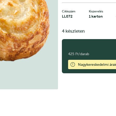
Cikkszám
Kiszerelés
LL072
1 karton
4 készleten
425 Ft/darab
Nagykereskedelmi ára