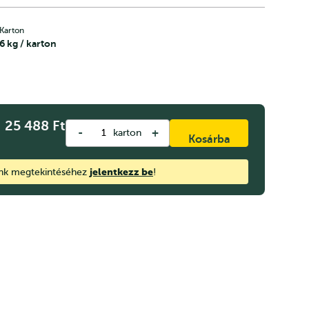
Karton
6 kg / karton
25 488
Ft
-
+
karton
Kosárba
jelentkezz be
ink megtekintéséhez
!