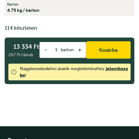
Karton
4.75 kg / karton
114 készleten
13 334
Ft
-
+
karton
Kosárba
267 Ft/darab
jelentkezz
Nagykereskedelmi áraink megtekintéséhez
be
!