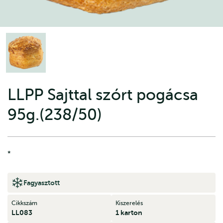
LLPP Sajttal szórt pogácsa
95g.(238/50)
*
Fagyasztott
Cikkszám
Kiszerelés
LL083
1 karton