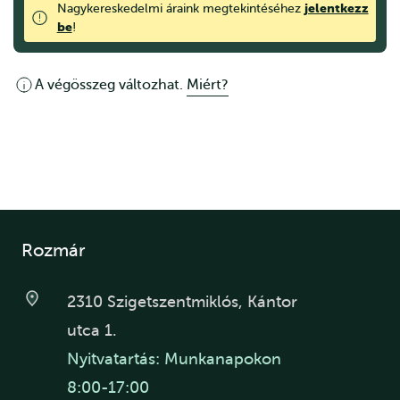
jelentkezz
Nagykereskedelmi áraink megtekintéséhez
be
!
A végösszeg változhat.
Miért?
Rozmár
2310 Szigetszentmiklós, Kántor
utca 1.
Nyitvatartás: Munkanapokon
8:00-17:00