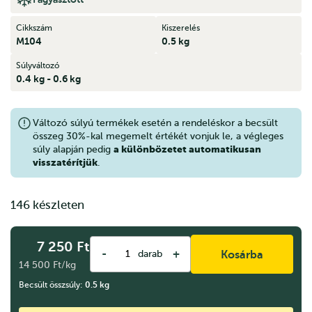
Cikkszám
Kiszerelés
M104
0.5 kg
Súlyváltozó
0.4 kg - 0.6 kg
Változó súlyú termékek esetén a rendeléskor a becsült
összeg 30%-kal megemelt értékét vonjuk le, a végleges
a különbözetet automatikusan
súly alapján pedig
visszatérítjük
.
146 készleten
7 250
Ft
-
+
darab
Kosárba
14 500 Ft/kg
Becsült összsúly:
0.5
kg