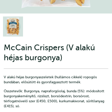
McCain Crispers (V alakú
héjas burgonya)
V alakú héjas burgonyaszeletek (hullámos cikkek) ropogós
bundában, elősütött és gyorsfagyasztott termék.
Összetevők: Burgonya, napraforgóolaj, bunda (5%): módosított
burgonyakeményítő, rizsliszt, borsódextrin, borsórost,
térfogatnövelő szer (E450, E500), kurkumakivonat, sűrítőanyag
(E415), só.