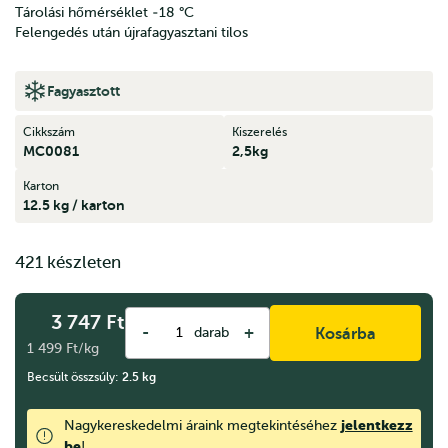
Tárolási hőmérséklet ‐18 °C
Felengedés után újrafagyasztani tilos
Fagyasztott
Cikkszám
Kiszerelés
MC0081
2,5kg
Karton
12.5 kg / karton
421 készleten
3 747
Ft
-
+
darab
Kosárba
1 499 Ft/kg
Becsült összsúly:
2.5
kg
jelentkezz
Nagykereskedelmi áraink megtekintéséhez
be
!