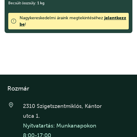
Becsült összsúly:
1
kg
jelentkezz
Nagykereskedelmi áraink megtekintéséhez
be
!
Rozmár
2310 Szigetszentmiklós, Kántor
utca 1.
Nyitvatartás: Munkanapokon
8:00-17:00