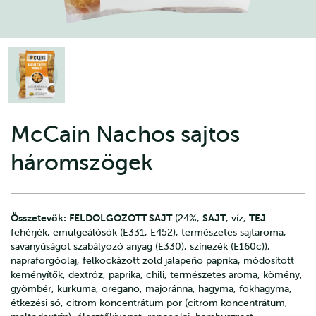
McCain Nachos sajtos
háromszögek
Összetevők:
FELDOLGOZOTT SAJT
SAJT
TEJ
(24%,
, víz,
fehérjék, emulgeálósók (E331, E452), természetes sajtaroma,
savanyúságot szabályozó anyag (E330), színezék (E160c)),
napraforgóolaj, felkockázott zöld jalapeño paprika, módosított
keményítők, dextróz, paprika, chili, természetes aroma, kömény,
gyömbér, kurkuma, oregano, majoránna, hagyma, fokhagyma,
étkezési só, citrom koncentrátum por (citrom koncentrátum,