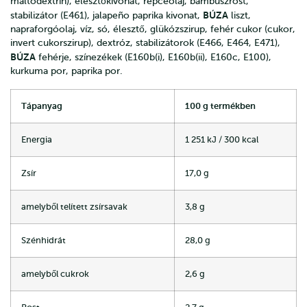
maltodextrin), élesztőkivonat, repceolaj, bambuszrost,
BÚZA
stabilizátor (E461), jalapeño paprika kivonat,
liszt,
napraforgóolaj, víz, só, élesztő, glükózszirup, fehér cukor (cukor,
invert cukorszirup), dextróz, stabilizátorok (E466, E464, E471),
BÚZA
fehérje, színezékek (E160b(i), E160b(ii), E160c, E100),
kurkuma por, paprika por.
Tápanyag
100 g termékben
Energia
1 251 kJ / 300 kcal
Zsír
17,0 g
amelyből telített zsírsavak
3,8 g
Szénhidrát
28,0 g
amelyből cukrok
2,6 g