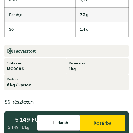
Rost
2,7 g
Fehérje
7,3 g
Só
1,4 g
Fagyasztott
Cikkszám
Kiszerelés
MC0086
1kg
Karton
6 kg / karton
86 készleten
5 149
Ft
-
+
darab
Kosárba
5 149 Ft/kg