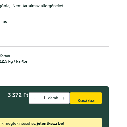
góolaj. Nem tartalmaz allergéneket.
ilos
Karton
12.5 kg / karton
3 372
Ft
-
+
darab
Kosárba
jelentkezz be
ink megtekintéséhez
!