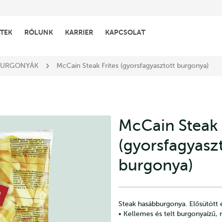
TEK
RÓLUNK
KARRIER
KAPCSOLAT
BURGONYÁK
McCain Steak Frites (gyorsfagyasztott burgonya)
McCain Steak 
(gyorsfagyasz
burgonya)
Steak hasábburgonya. Elősütött 
• Kellemes és telt burgonyaízű