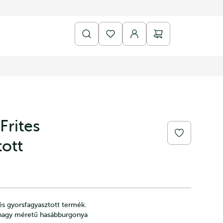
Frites
tott
és gyorsfagyasztott termék.
, nagy méretű hasábburgonya