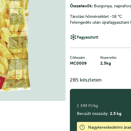
Összetevők:
Burgonya, naprafor
Tárolási hőmérséklet ‐18 °C
Felengedés után újrafagyasztani t
Fagyasztott
Cikkszám
Kiszerelés
MC0009
2,5kg
285 készleten
1 349 Ft/kg
2.5
kg
Becsült összsúly:
Nagykereskedelmi ára