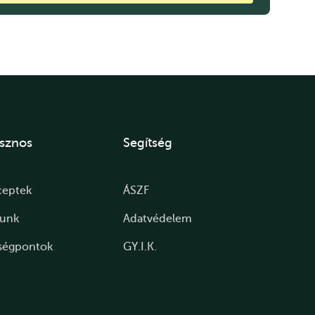
sznos
Segítség
ceptek
ÁSZF
lunk
Adatvédelem
ségpontok
GY.I.K.