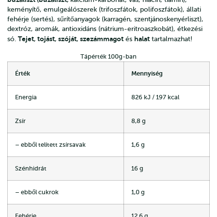
keményítő, emulgeálószerek (trifoszfátok, polifoszfátok), állati
fehérje (sertés), sűrítőanyagok (karragén, szentjánoskenyérliszt),
dextróz, aromák, antioxidáns (nátrium-eritroaszkobát), étkezési
Tejet, tojást, szóját, szezámmagot
halat
só.
és
tartalmazhat!
Tápérték 100g-ban
Érték
Mennyiség
Energia
826 kJ / 197 kcal
Zsír
8,8 g
– ebből telített zsírsavak
1,6 g
Szénhidrát
16 g
– ebből cukrok
1,0 g
Fehérje
12,6 g