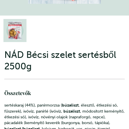
NÁD Bécsi szelet sertésből
2500g
Összetevők
búzaliszt
sertéskaraj (44%), panírmorzsa (
, élesztő, étkezési só,
búzaliszt
fűszerek), ivóvíz, panírlé (ivóvíz,
, módosított keményítő,
étkezési só), ivóvíz, növényi olajok (napraforgó, repce),
pácadalék (keményítő keverék (burgonya, borsó, tápióka),
búzaliszt (búzaliszt,
kalcium-karbonát, vas, niacin, tiamin),