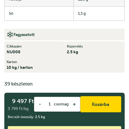
Só
1,5 g
Fagyasztott
Cikkszám
Kiszerelés
NU008
2.5 kg
Karton
10 kg / karton
39 készleten
9 497
Ft
-
+
csomag
Kosárba
3 799 Ft/kg
Becsült összsúly:
2.5
kg