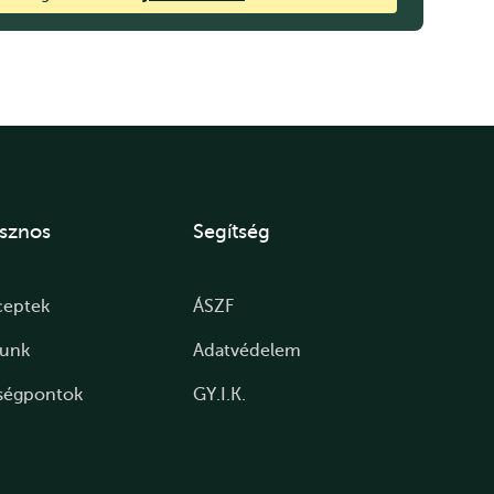
sznos
Segítség
ceptek
ÁSZF
lunk
Adatvédelem
ségpontok
GY.I.K.