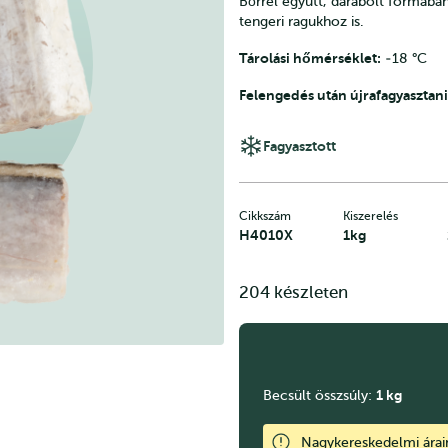
Bőrrel együtt, darabolt formában 
tengeri ragukhoz is.
Tárolási hőmérséklet:
‐18 °C
Felengedés után újrafagyasztani 
Fagyasztott
Cikkszám
Kiszerelés
H4010X
1kg
204 készleten
1
kg
Becsült összsúly:
Nagykereskedelmi ára