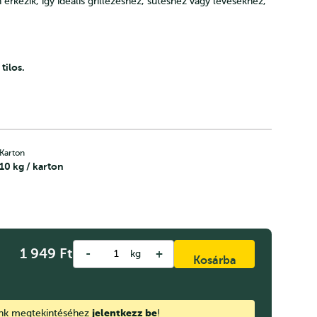
érkezik, így ideális grillezéshez, sütéshez vagy levesekhez,
tilos.
Karton
10 kg / karton
1 949
Ft
-
+
kg
Kosárba
jelentkezz be
ink megtekintéséhez
!