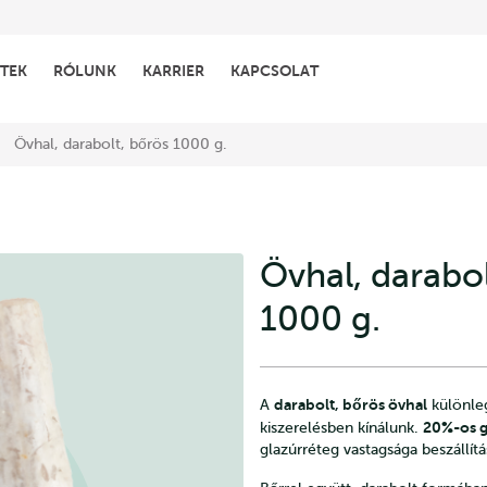
TEK
RÓLUNK
KARRIER
KAPCSOLAT
Övhal, darabolt, bőrös 1000 g.
Övhal, darabol
1000 g.
darabolt, bőrös övhal
A
különleg
20%-os g
kiszerelésben kínálunk.
glazúrréteg vastagsága beszállít