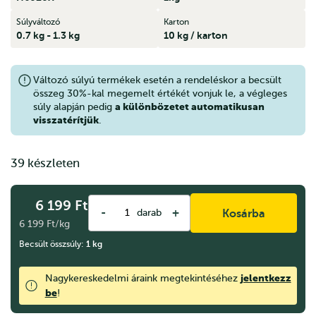
Súlyváltozó
Karton
0.7 kg - 1.3 kg
10 kg / karton
Változó súlyú termékek esetén a rendeléskor a becsült
összeg 30%-kal megemelt értékét vonjuk le, a végleges
a különbözetet automatikusan
súly alapján pedig
visszatérítjük
.
39 készleten
6 199
Ft
-
+
darab
Kosárba
6 199 Ft/kg
Becsült összsúly:
1
kg
jelentkezz
Nagykereskedelmi áraink megtekintéséhez
be
!