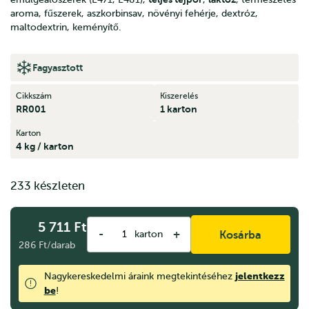
aroma, fűszerek, aszkorbinsav, növényi fehérje, dextróz,
maltodextrin, keményítő.
Fagyasztott
Cikkszám
Kiszerelés
RR001
1 karton
Karton
4 kg / karton
233 készleten
5 711
Ft
-
+
karton
Kosárba
286 Ft/darab
jelentkezz
Nagykereskedelmi áraink megtekintéséhez
be
!