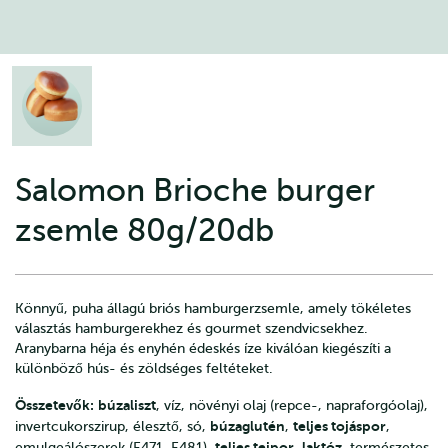
Salomon Brioche burger
zsemle 80g/20db
Könnyű, puha állagú briós hamburgerzsemle, amely tökéletes
választás hamburgerekhez és gourmet szendvicsekhez.
Aranybarna héja és enyhén édeskés íze kiválóan kiegészíti a
különböző hús- és zöldséges feltéteket.
Összetevők:
búzaliszt
, víz, növényi olaj (repce-, napraforgóolaj),
búzaglutén
teljes tojáspor
invertcukorszirup, élesztő, só,
,
,
teljes tejpor
laktóz
emulgeálószerek (E471, E481),
,
, természetes