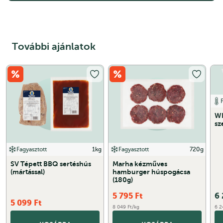
További ajánlatok
WL
sz
Fagyasztott
1kg
Fagyasztott
720g
SV Tépett BBQ sertéshús
Marha kézműves
(mártással)
hamburger húspogácsa
(180g)
5 795
Ft
6
5 099
Ft
8 049 Ft/kg
6 2