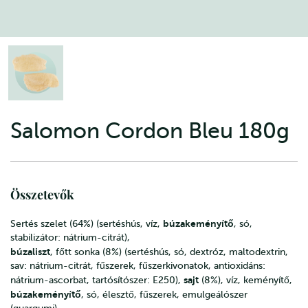
Salomon Cordon Bleu 180g
Összetevők
búzakeményítő
Sertés szelet (64%) (sertéshús, víz,
, só,
stabilizátor: nátrium-citrát),
búzaliszt
, főtt sonka (8%) (sertéshús, só, dextróz, maltodextrin,
sav: nátrium-citrát, fűszerek, fűszerkivonatok, antioxidáns:
sajt
nátrium-ascorbat, tartósítószer: E250),
(8%), víz, keményítő,
búzakeményítő
, só, élesztő, fűszerek, emulgeálószer