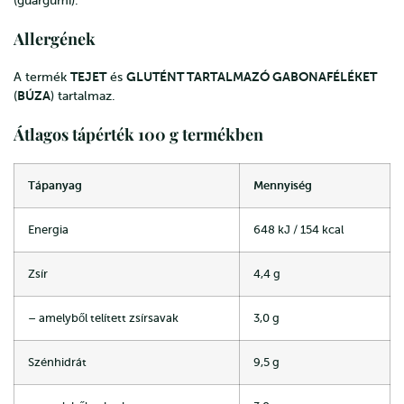
(guargumi).
Allergének
TEJET
GLUTÉNT TARTALMAZÓ GABONAFÉLÉKET
A termék
és
BÚZA
(
) tartalmaz.
Átlagos tápérték 100 g termékben
Tápanyag
Mennyiség
Energia
648 kJ / 154 kcal
Zsír
4,4 g
– amelyből telített zsírsavak
3,0 g
Szénhidrát
9,5 g