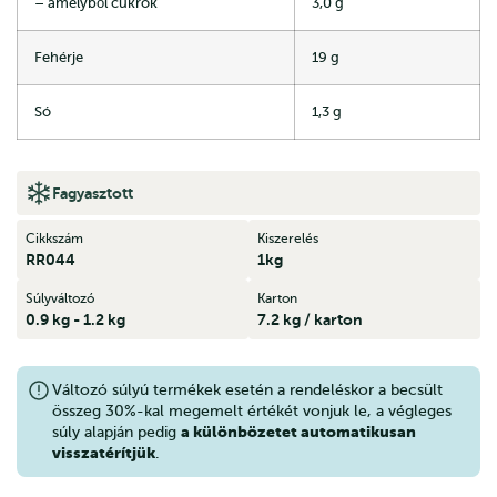
– amelyből cukrok
3,0 g
Fehérje
19 g
Só
1,3 g
Fagyasztott
Cikkszám
Kiszerelés
RR044
1kg
Súlyváltozó
Karton
0.9 kg - 1.2 kg
7.2 kg / karton
Változó súlyú termékek esetén a rendeléskor a becsült
összeg 30%-kal megemelt értékét vonjuk le, a végleges
a különbözetet automatikusan
súly alapján pedig
visszatérítjük
.