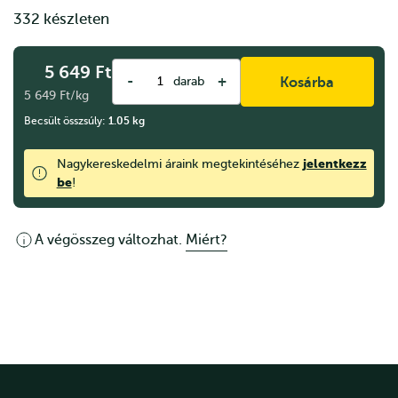
332 készleten
5 649
Ft
-
+
darab
Kosárba
5 649 Ft/kg
Becsült összsúly:
1.05
kg
jelentkezz
Nagykereskedelmi áraink megtekintéséhez
be
!
A végösszeg változhat.
Miért?