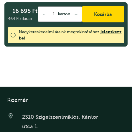
16 695
Ft
-
+
karton
Kosárba
464 Ft/darab
jelentkezz
Nagykereskedelmi áraink megtekintéséhez
be
!
Rozmár
2310 Szigetszentmiklós, Kántor
utca 1.