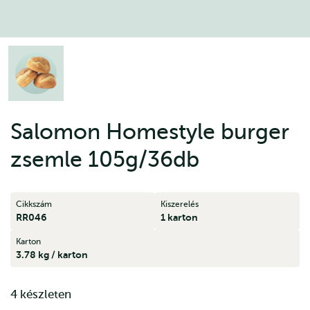
Salomon Homestyle burger
zsemle 105g/36db
Cikkszám
Kiszerelés
RR046
1 karton
Karton
3.78 kg / karton
4 készleten