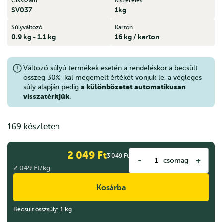
Cikkszám
Kiszerelés
SV037
1kg
Súlyváltozó
Karton
0.9 kg - 1.1 kg
16 kg / karton
Változó súlyú termékek esetén a rendeléskor a becsült
összeg 30%-kal megemelt értékét vonjuk le, a végleges
a különbözetet automatikusan
súly alapján pedig
visszatérítjük
.
169 készleten
2 049
Ft
3 049
Ft
-
+
csomag
2 049 Ft/kg
Kosárba
Becsült összsúly:
1
kg