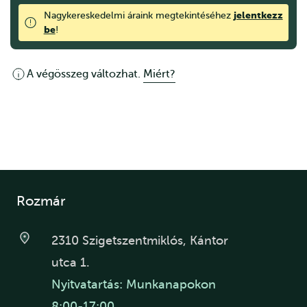
jelentkezz
Nagykereskedelmi áraink megtekintéséhez
be
!
A végösszeg változhat.
Miért?
Rozmár
2310 Szigetszentmiklós, Kántor
utca 1.
Nyitvatartás: Munkanapokon
8:00-17:00