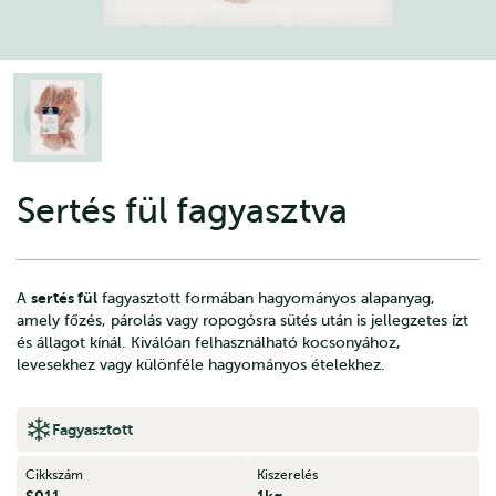
Sertés fül fagyasztva
sertés fül
A
fagyasztott formában hagyományos alapanyag,
amely főzés, párolás vagy ropogósra sütés után is jellegzetes ízt
és állagot kínál. Kiválóan felhasználható kocsonyához,
levesekhez vagy különféle hagyományos ételekhez.
Fagyasztott
Cikkszám
Kiszerelés
S011
1kg