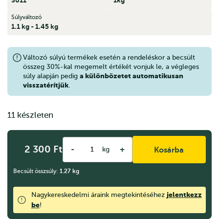
Súlyváltozó
1.1 kg - 1.45 kg
Változó súlyú termékek esetén a rendeléskor a becsült
összeg 30%-kal megemelt értékét vonjuk le, a végleges
a különbözetet automatikusan
súly alapján pedig
visszatérítjük
.
11 készleten
2 300
Ft
-
+
kg
Kosárba
Becsült összsúly:
1.27
kg
jelentkezz
Nagykereskedelmi áraink megtekintéséhez
be
!