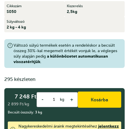
Cikkszám
Kiszerelés
S050
2,5kg
Súlyváltozó
2 kg - 4 kg
Változó súlyú termékek esetén a rendeléskor a becsült
összeg 30%-kal megemelt értékét vonjuk le, a végleges
a különbözetet automatikusan
súly alapján pedig
visszatérítjük
.
295 készleten
7 248
Ft
-
+
kg
Kosárba
2 899 Ft/kg
Becsült összsúly:
3
kg
jelentkezz
Nagykereskedelmi áraink megtekintéséhez