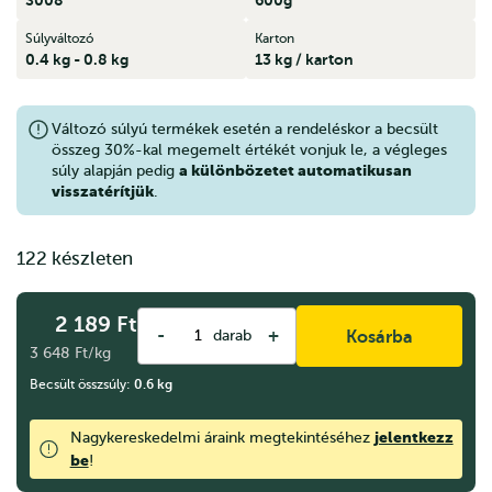
Súlyváltozó
Karton
0.4 kg - 0.8 kg
13 kg / karton
Változó súlyú termékek esetén a rendeléskor a becsült
összeg 30%-kal megemelt értékét vonjuk le, a végleges
a különbözetet automatikusan
súly alapján pedig
visszatérítjük
.
122 készleten
2 189
Ft
-
+
darab
Kosárba
3 648 Ft/kg
Becsült összsúly:
0.6
kg
jelentkezz
Nagykereskedelmi áraink megtekintéséhez
be
!