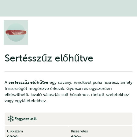
Sertésszűz előhűtve
sertésszűz előhűtve
A
egy sovány, rendkívül puha húsrész, amely
frissességét megőrizve érkezik. Gyorsan és egyszerűen
elkészíthető, kiváló választás sült húsokhoz, rántott szeletekhez
vagy egytálételekhez.
Fagyasztott
Cikkszám
Kiszerelés
S008
600g