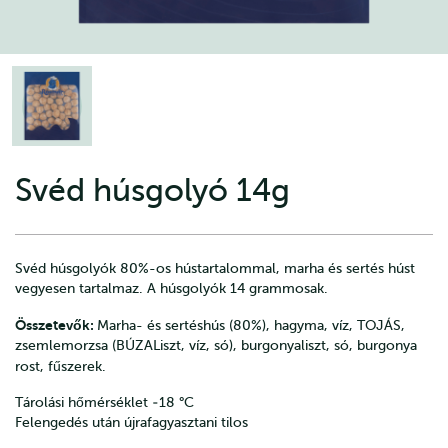
Svéd húsgolyó 14g
Svéd húsgolyók 80%-os hústartalommal, marha és sertés húst
vegyesen tartalmaz. A húsgolyók 14 grammosak.
Összetevők:
Marha- és sertéshús (80%), hagyma, víz, TOJÁS,
zsemlemorzsa (BÚZALiszt, víz, só), burgonyaliszt, só, burgonya
rost, fűszerek.
Tárolási hőmérséklet ‐18 °C
Felengedés után újrafagyasztani tilos