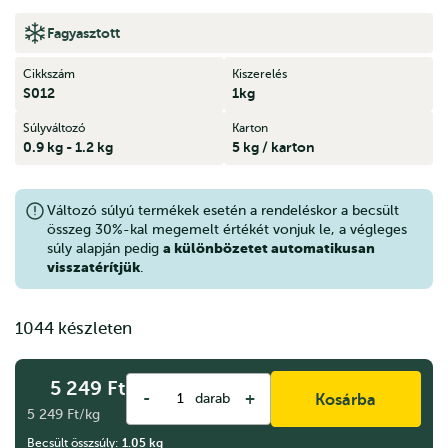
Fagyasztott
Cikkszám
Kiszerelés
S012
1kg
Súlyváltozó
Karton
0.9 kg - 1.2 kg
5 kg / karton
Változó súlyú termékek esetén a rendeléskor a becsült
összeg 30%-kal megemelt értékét vonjuk le, a végleges
a különbözetet automatikusan
súly alapján pedig
visszatérítjük
.
1044 készleten
5 249
Ft
-
+
darab
Kosárba
5 249 Ft/kg
Becsült összsúly:
1.05
kg