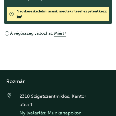
jelentkezz
Nagykereskedelmi áraink megtekintéséhez
be
!
A végösszeg változhat.
Miért?
Rozmár
2310 Szigetszentmiklós, Kántor
utca 1.
Nyitvatartás: Munkanapokon