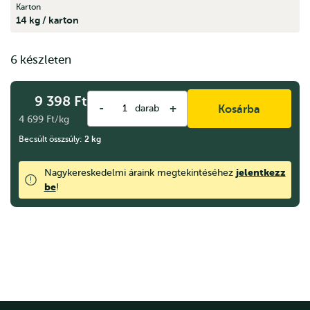
Karton
14 kg / karton
6 készleten
9 398
Ft
-
+
darab
Kosárba
4 699 Ft/kg
Becsült összsúly:
2
kg
jelentkezz
Nagykereskedelmi áraink megtekintéséhez
be
!