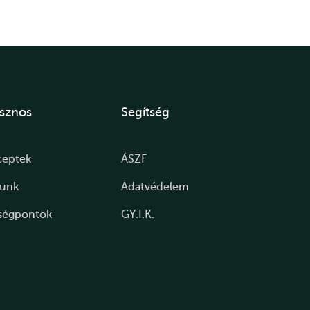
sznos
Segítség
ceptek
ÁSZF
lunk
Adatvédelem
ségpontok
GY.I.K.