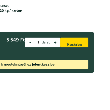
Karton
20 kg / karton
5 549
Ft
-
+
darab
Kosárba
jelentkezz be
ink megtekintéséhez
!