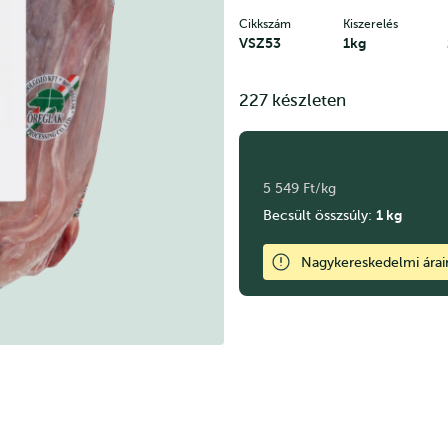
Cikkszám
Kiszerelés
VSZ53
1kg
227 készleten
5 549 Ft/kg
1
kg
Becsült összsúly:
Nagykereskedelmi ára