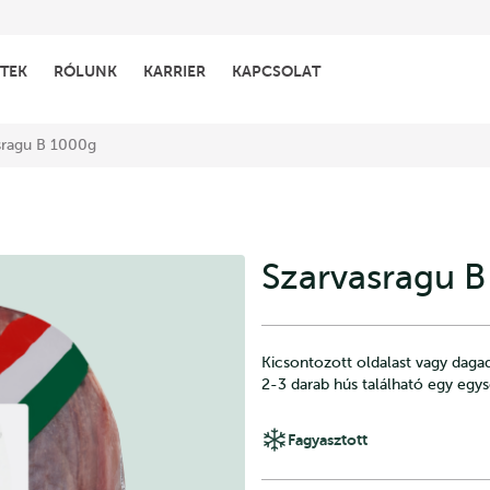
TEK
RÓLUNK
KARRIER
KAPCSOLAT
sragu B 1000g
Szarvasragu 
Kicsontozott oldalast vagy daga
2-3 darab hús található egy egys
Fagyasztott