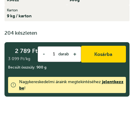
Karton
9 kg / karton
204 készleten
2 789
Ft
-
+
darab
Kosárba
3 099 Ft/kg
Becsült összsúly:
900
g
jelentkezz
Nagykereskedelmi áraink megtekintéséhez
be
!