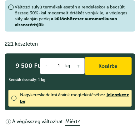
Változó súlyú termékek esetén a rendeléskor a becsült
összeg 30%-kal megemelt értékét vonjuk le, a végleges
a különbözetet automatikusan
súly alapján pedig
visszatérítjük
.
221 készleten
9 500
Ft
-
+
kg
Kosárba
Becsült összsúly:
1
kg
jelentkezz
Nagykereskedelmi áraink megtekintéséhez
be
!
A végösszeg változhat.
Miért?