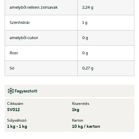
amelyből telített zsírsavak
2,24 g
Szénhidrát
1 g
amelyből cukor
0 g
Rost
0 g
Só
0,27 g
Fagyasztott
Cikkszám
Kiszerelés
SV012
1kg
Súlyváltozó
Karton
1 kg - 1 kg
10 kg / karton