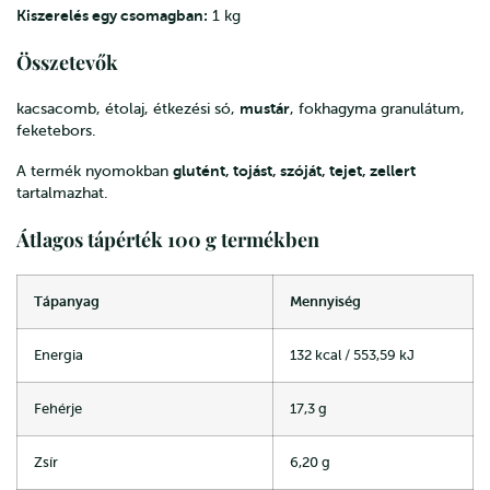
Kiszerelés egy csomagban:
1 kg
Összetevők
mustár
kacsacomb, étolaj, étkezési só,
, fokhagyma granulátum,
feketebors.
glutént, tojást, szóját, tejet, zellert
A termék nyomokban
tartalmazhat.
Átlagos tápérték 100 g termékben
Tápanyag
Mennyiség
Energia
132 kcal / 553,59 kJ
Fehérje
17,3 g
Zsír
6,20 g