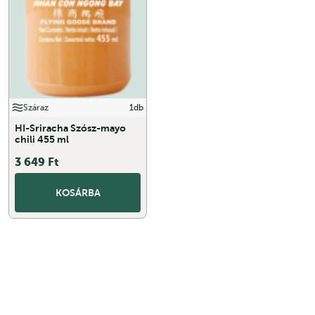
Száraz
1db
HI-Sriracha Szósz-mayo
chili 455 ml
3 649
Ft
KOSÁRBA