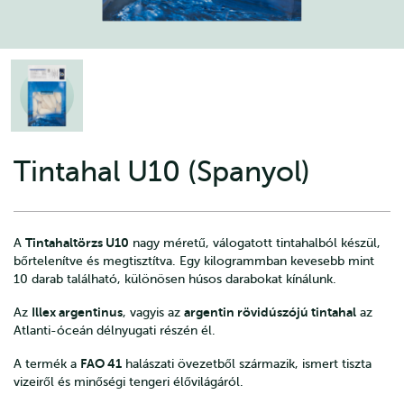
Tintahal U10 (Spanyol)
Tintahaltörzs U10
A
nagy méretű, válogatott tintahalból készül,
bőrtelenítve és megtisztítva. Egy kilogrammban kevesebb mint
10 darab található, különösen húsos darabokat kínálunk.
Illex argentinus
argentin rövidúszójú tintahal
Az
, vagyis az
az
Atlanti-óceán délnyugati részén él.
FAO 41
A termék a
halászati övezetből származik, ismert tiszta
vizeiről és minőségi tengeri élővilágáról.