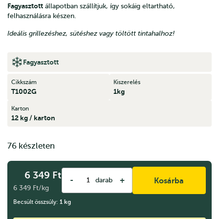
Fagyasztott
állapotban szállítjuk, így sokáig eltartható,
felhasználásra készen.
Ideális grillezéshez, sütéshez vagy töltött tintahalhoz!
Fagyasztott
Cikkszám
Kiszerelés
T1002G
1kg
Karton
12 kg / karton
76 készleten
6 349
Ft
-
+
darab
Kosárba
6 349 Ft/kg
Becsült összsúly:
1
kg