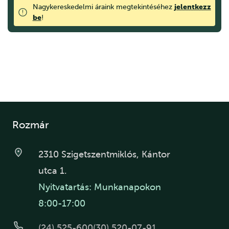
jelentkezz
Nagykereskedelmi áraink megtekintéséhez
be
!
Rozmár
2310 Szigetszentmiklós, Kántor
utca 1.
Nyitvatartás: Munkanapokon
8:00-17:00
(24) 525-600
(30) 520-07-91