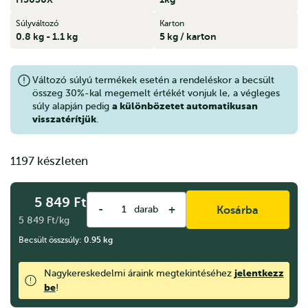
Súlyváltozó
Karton
0.8 kg - 1.1 kg
5 kg / karton
Változó súlyú termékek esetén a rendeléskor a becsült
összeg 30%-kal megemelt értékét vonjuk le, a végleges
a különbözetet automatikusan
súly alapján pedig
visszatérítjük
.
1197 készleten
5 849
Ft
-
+
darab
Kosárba
5 849 Ft/kg
Becsült összsúly:
0.95
kg
jelentkezz
Nagykereskedelmi áraink megtekintéséhez
be
!