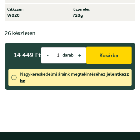
Cikkszám
Kiszerelés
W020
720g
26 készleten
14 449
Ft
-
+
darab
Kosárba
jelentkezz
Nagykereskedelmi áraink megtekintéséhez
be
!