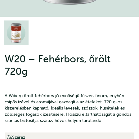
W20 – Fehérbors, őrölt
720g
A Wiberg őrölt fehérbors jó minőségű fűszer, finom, enyhén
csípős ízével és aromájával gazdagítja az ételeket. 720 g-os
kiszerelésben kapható, ideális levesek, szószok, húsételek és
zöldséges fogások ízesítésére. Hosszú eltarthatóságát a gondos
szárítás biztosítja, száraz, hűvös helyen tárolandó.
Száraz