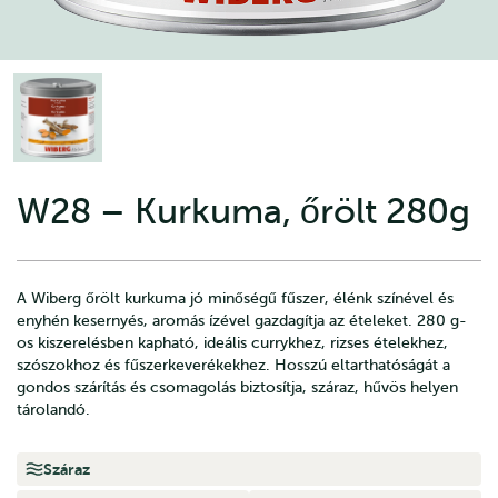
W28 – Kurkuma, őrölt 280g
A Wiberg őrölt kurkuma jó minőségű fűszer, élénk színével és
enyhén kesernyés, aromás ízével gazdagítja az ételeket. 280 g-
os kiszerelésben kapható, ideális currykhez, rizses ételekhez,
szószokhoz és fűszerkeverékekhez. Hosszú eltarthatóságát a
gondos szárítás és csomagolás biztosítja, száraz, hűvös helyen
tárolandó.
Száraz