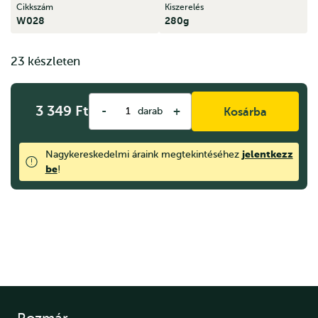
Cikkszám
Kiszerelés
W028
280g
23 készleten
3 349
Ft
-
+
darab
Kosárba
jelentkezz
Nagykereskedelmi áraink megtekintéséhez
be
!