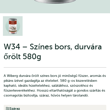
W34 – Színes bors, durvára
őrölt 580g
A Wiberg durvára őrölt színes bors jó minőségű fűszer, aromás és
pikáns ízével gazdagítja az ételeket. 580 g-os kiszerelésben
kapható, ideális húsételekhez, salátákhoz, szószokhoz és
fűszerkeverékekhez. Hosszú eltarthatóságát a gondos szárítás és
csomagolás biztosítja, száraz, hűvös helyen tárolandó.
Száraz