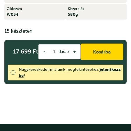
Cikkszám
Kiszerelés
W034
580g
15 készleten
17 699
Ft
-
+
darab
Kosárba
jelentkezz
Nagykereskedelmi áraink megtekintéséhez
be
!